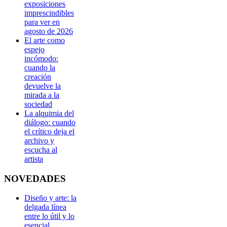
exposiciones
imprescindibles
para ver en
agosto de 2026
El arte como
espejo
incómodo:
cuando la
creación
devuelve la
mirada a la
sociedad
La alquimia del
diálogo: cuando
el crítico deja el
archivo y
escucha al
artista
NOVEDADES
Diseño y arte: la
delgada línea
entre lo útil y lo
esencial