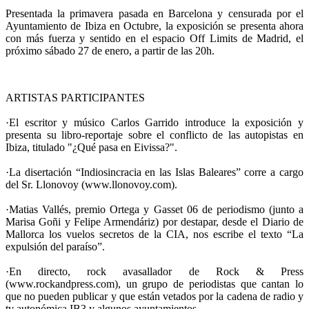
Presentada la primavera pasada en Barcelona y censurada por el
Ayuntamiento de Ibiza en Octubre, la exposición se presenta ahora
con más fuerza y sentido en el espacio Off Limits de Madrid, el
próximo sábado 27 de enero, a partir de las 20h.
ARTISTAS PARTICIPANTES
·El escritor y músico Carlos Garrido introduce la exposición y
presenta su libro-reportaje sobre el conflicto de las autopistas en
Ibiza, titulado "¿Qué pasa en Eivissa?".
·La disertación “Indiosincracia en las Islas Baleares” corre a cargo
del Sr. Llonovoy (www.llonovoy.com).
·Matias Vallés, premio Ortega y Gasset 06 de periodismo (junto a
Marisa Goñi y Felipe Armendáriz) por destapar, desde el Diario de
Mallorca los vuelos secretos de la CIA, nos escribe el texto “La
expulsión del paraíso”.
·En directo, rock avasallador de Rock & Press
(www.rockandpress.com), un grupo de periodistas que cantan lo
que no pueden publicar y que están vetados por la cadena de radio y
tv autonómica IB3 y algunos ayuntamientos.