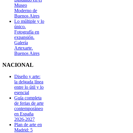
Museo
Moderno de
Buenos Aires
Lo múltiple y lo
único.
Fotografía en
expansión.
Galería
Artexarte.
Buenos Aires
NACIONAL
Diseño y arte:
la delgada línea
entre lo útil y lo
esencial
Guía completa
de ferias de arte
contemporáneo
en España
2026-2027
Plan de arte en
Madrid: 5