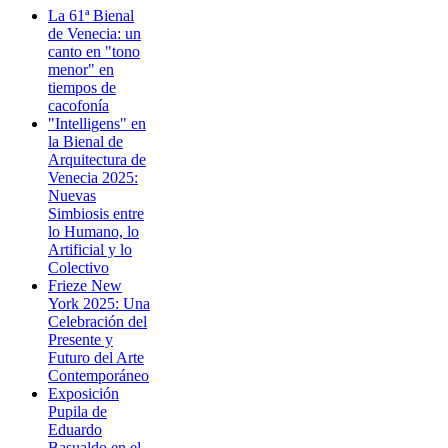
La 61ª Bienal
de Venecia: un
canto en "tono
menor" en
tiempos de
cacofonía
"Intelligens" en
la Bienal de
Arquitectura de
Venecia 2025:
Nuevas
Simbiosis entre
lo Humano, lo
Artificial y lo
Colectivo
Frieze New
York 2025: Una
Celebración del
Presente y
Futuro del Arte
Contemporáneo
Exposición
Pupila de
Eduardo
Basualdo en el