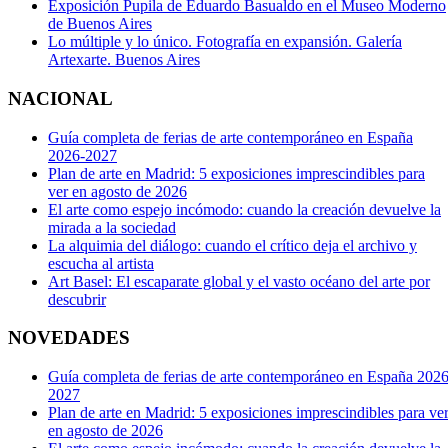
Exposición Pupila de Eduardo Basualdo en el Museo Moderno
de Buenos Aires
Lo múltiple y lo único. Fotografía en expansión. Galería
Artexarte. Buenos Aires
NACIONAL
Guía completa de ferias de arte contemporáneo en España
2026-2027
Plan de arte en Madrid: 5 exposiciones imprescindibles para
ver en agosto de 2026
El arte como espejo incómodo: cuando la creación devuelve la
mirada a la sociedad
La alquimia del diálogo: cuando el crítico deja el archivo y
escucha al artista
Art Basel: El escaparate global y el vasto océano del arte por
descubrir
NOVEDADES
Guía completa de ferias de arte contemporáneo en España 2026
2027
Plan de arte en Madrid: 5 exposiciones imprescindibles para ve
en agosto de 2026