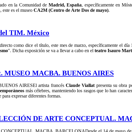
ado en la Comunidad de
Madrid, España
, específicamente en Móst
o
, este es el museo
CA2M (Centro de Arte Dos de mayo)
.
 del TIM. México
directo como dice el título, este mes de marzo, específicamente el día
ismo
". Dicha exposición se va a llevar a cabo en el
teatro Isauro Mart
at. MUSEO MACBA. BUENOS AIRES
El artista francés
Claude Viallat
presenta su obra p
temporáneos
más célebres, manteniendo los rasgos que lo han caracter
le para expresar diferentes formas.
OLECCIÓN DE ARTE CONCEPTUAL. M
Desde el 14 de mayo de 