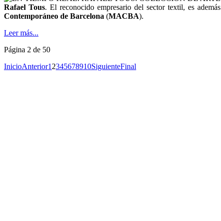
Rafael Tous
. El reconocido empresario del sector textil, es adem
Contemporáneo de Barcelona
(
MACBA
).
Leer más...
Página 2 de 50
Inicio
Anterior
1
2
3
4
5
6
7
8
9
10
Siguiente
Final