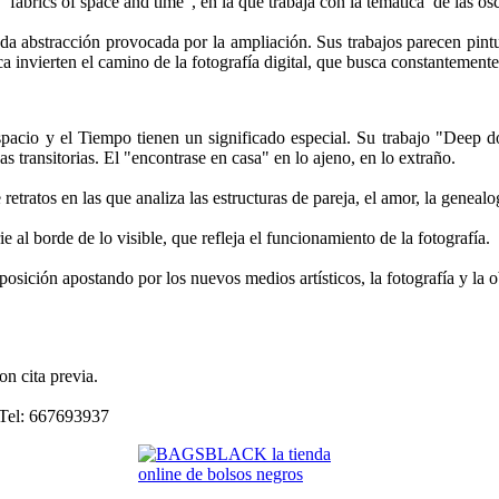
rie "fabrics of space and time", en la que trabaja con la temática de las o
da abstracción provocada por la ampliación. Sus trabajos parecen pintur
ica invierten el camino de la fotografía digital, que busca constantement
Espacio y el Tiempo tienen un significado especial. Su trabajo "Deep d
 transitorias. El "encontrase en casa" en lo ajeno, en lo extraño.
retratos en las que analiza las estructuras de pareja, el amor, la genealo
e al borde de lo visible, que refleja el funcionamiento de la fotografía.
sición apostando por los nuevos medios artísticos, la fotografía y la o
on cita previa.
, Tel: 667693937