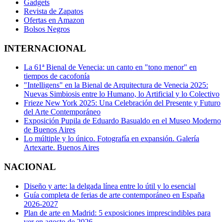
Gadgets
Revista de Zapatos
Ofertas en Amazon
Bolsos Negros
INTERNACIONAL
La 61ª Bienal de Venecia: un canto en "tono menor" en
tiempos de cacofonía
"Intelligens" en la Bienal de Arquitectura de Venecia 2025:
Nuevas Simbiosis entre lo Humano, lo Artificial y lo Colectivo
Frieze New York 2025: Una Celebración del Presente y Futuro
del Arte Contemporáneo
Exposición Pupila de Eduardo Basualdo en el Museo Moderno
de Buenos Aires
Lo múltiple y lo único. Fotografía en expansión. Galería
Artexarte. Buenos Aires
NACIONAL
Diseño y arte: la delgada línea entre lo útil y lo esencial
Guía completa de ferias de arte contemporáneo en España
2026-2027
Plan de arte en Madrid: 5 exposiciones imprescindibles para
ver en agosto de 2026