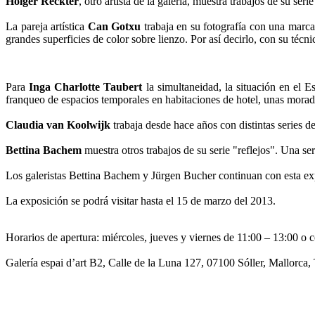
Holger Reckter
, otro artista de la galería, muestra trabajos de su se
La pareja artística
Can Gotxu
trabaja en su fotografía con una marca
grandes superficies de color sobre lienzo. Por así decirlo, con su técn
Para
Inga Charlotte Taubert
la simultaneidad, la situación en el 
franqueo de espacios temporales en habitaciones de hotel, unas moradas
Claudia van Koolwijk
trabaja desde hace años con distintas series de 
Bettina Bachem
muestra otros trabajos de su serie "reflejos". Una seri
Los galeristas Bettina Bachem y Jürgen Bucher continuan con esta expo
La exposición se podrá visitar hasta el 15 de marzo del 2013.
Horarios de apertura: miércoles, jueves y viernes de 11:00 – 13:00 o c
Galería espai d’art B2, Calle de la Luna 127, 07100 Sóller, Mallorca