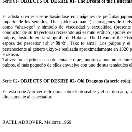
Serie 01-
OBJECTS OF DESIRE 01- The Dream of the Fisherma
El artista crea esta serie basándose en imágenes de películas japon
imperio de los sentidos, The spider woman...) e imágenes de Gei
como “alter-ego” y símbolo de viscosidad y sexualidad (presente
conductor de su trayectoria) recreando así el mito erótico japonés 
pulpos, ilustrado en la xilografía de Hokusai The Dream of the Fish
esposa del pescador (蛸と海女, Tako to ama?, Los pulpos y el ama
perteneciente al género ukiyo-e realizada aproximadamente en 1820 po
Hokusai.
Tal vez fue el primer caso de tentacle rape, muestra a una mujer entr
pulpos, el más pequeño de ellos envuelve con uno de sus tentáculos el
Serie 02-
OBJECTS OF DESIRE 02- Old Dragons (la serie roja)
:
En esta serie Adrover reflexiona sobre lo deseable y el ser deseado, 
directamente al espectador.
RAFEL ADROVER, Mallorca 1969