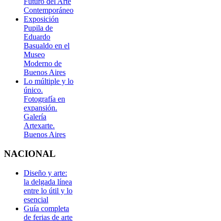
Futuro del Arte
Contemporáneo
Exposición
Pupila de
Eduardo
Basualdo en el
Museo
Moderno de
Buenos Aires
Lo múltiple y lo
único.
Fotografía en
expansión.
Galería
Artexarte.
Buenos Aires
NACIONAL
Diseño y arte:
la delgada línea
entre lo útil y lo
esencial
Guía completa
de ferias de arte