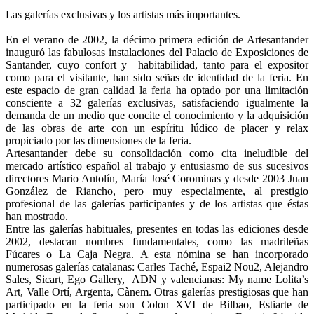
Las galerías exclusivas y los artistas más importantes.
En el verano de 2002, la décimo primera edición de Artesantander
inauguró las fabulosas instalaciones del Palacio de Exposiciones de
Santander, cuyo confort y habitabilidad, tanto para el expositor
como para el visitante, han sido señas de identidad de la feria. En
este espacio de gran calidad la feria ha optado por una limitación
consciente a 32 galerías exclusivas, satisfaciendo igualmente la
demanda de un medio que concite el conocimiento y la adquisición
de las obras de arte con un espíritu lúdico de placer y relax
propiciado por las dimensiones de la feria.
Artesantander debe su consolidación como cita ineludible del
mercado artístico español al trabajo y entusiasmo de sus sucesivos
directores Mario Antolín, María José Corominas y desde 2003 Juan
González de Riancho, pero muy especialmente, al prestigio
profesional de las galerías participantes y de los artistas que éstas
han mostrado.
Entre las galerías habituales, presentes en todas las ediciones desde
2002, destacan nombres fundamentales, como las madrileñas
Fúcares o La Caja Negra. A esta nómina se han incorporado
numerosas galerías catalanas: Carles Taché, Espai2 Nou2, Alejandro
Sales, Sicart, Ego Gallery, ADN y valencianas: My name Lolita’s
Art, Valle Ortí, Argenta, Cànem. Otras galerías prestigiosas que han
participado en la feria son Colon XVI de Bilbao, Estiarte de