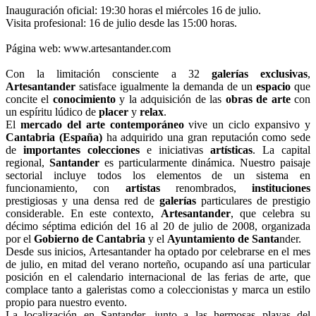
Inauguración oficial: 19:30 horas el miércoles 16 de julio.
Visita profesional: 16 de julio desde las 15:00 horas.
Página web: www.artesantander.com
Con la limitación consciente a 32
galerías exclusivas
,
Artesantander
satisface igualmente la demanda de un
espacio
que
concite el
conocimiento
y la adquisición de las
obras de arte
con
un espíritu lúdico de
placer
y
relax
.
El
mercado del arte contemporáneo
vive un ciclo expansivo y
Cantabria (España)
ha adquirido una gran reputación como sede
de
importantes colecciones
e iniciativas
artísticas
. La capital
regional,
Santander
es particularmente dinámica. Nuestro paisaje
sectorial incluye todos los elementos de un sistema en
funcionamiento, con
artistas
renombrados,
instituciones
prestigiosas y una densa red de
galerías
particulares de prestigio
considerable. En este contexto,
Artesantander
, que celebra su
décimo séptima edición del 16 al 20 de julio de 2008, organizada
por el
Gobierno de Cantabria
y el
Ayuntamiento de Santa
nder.
Desde sus inicios, Artesantander ha optado por celebrarse en el mes
de julio, en mitad del verano norteño, ocupando así una particular
posición en el calendario internacional de las ferias de arte, que
complace tanto a galeristas como a coleccionistas y marca un estilo
propio para nuestro evento.
La localización en Santander, junto a las hermosas playas del