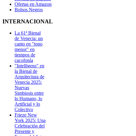
Ofertas en Amazon
Bolsos Negros
INTERNACIONAL
La 61ª Bienal
de Venecia: un
canto en "tono
menor" en
tiempos de
cacofonía
"Intelligens" en
la Bienal de
Arquitectura de
Venecia 2025:
Nuevas
Simbiosis entre
lo Humano, lo
Artificial y lo
Colectivo
Frieze New
York 2025: Una
Celebración del
Presente y