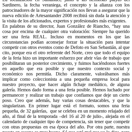
Sardinero, la fecha veraniega, el concepto y la alianza con los
patrocinadores de la mayor significación nos llevan a asegurar que la
nueva edición de Artesantander 2008 recibirá sin duda la atención y
la visita de los aficionados, expertos y profesionales más exigentes.
En palabras de su director, Juan González de Riancho, “hay una
cosa por encima de cualquier otra valoración: Siempre ha querido
ser una feria REAL. Incluso en momentos en los que las
circunstancias podían aconsejar forzar la situación para intentar
competir con otros eventos como de Defoto en San Sebastián, al que
cito, porque era el otro referente del Norte, creo que todo el equipo
de la feria hizo un importante esfuerzo por abrir vías de trabajo que
posibilitaran un posterior crecimiento, y fuimos haciéndonos fuertes
en aquello que era posible y que nuestro contexto social y
económico nos permitía. Dicho claramente, valorábamos más
implicar como coleccionista a una pequeña empresa local para
nuestro proyecto, que hacer algún fichaje mediático, de alguna
galería. Hemos dado forma a una feria posible. Hemos luchado por
permanecer y realizar un trabajo que confiamos que deje un cierto
poso. Creo que además, hay varias cosas destacables, y que la
singularizan. En primer lugar está el formato, somos una feria
pequeña, de 32 galerías, que se celebra en un momento relajado del
año, al final de la temporada –del 16 al 20 de julio-, alejada en el
calendario de cualquier tipo de competencia, sin tener que competir
con otras propuestas en esa época del año. Por otra parte, nuestra