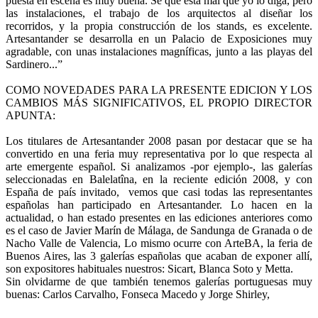
puesta en escena es muy buena. Sé que está mal que yo lo diga, pero
las instalaciones, el trabajo de los arquitectos al diseñar los
recorridos, y la propia construcción de los stands, es excelente.
Artesantander se desarrolla en un Palacio de Exposiciones muy
agradable, con unas instalaciones magníficas, junto a las playas del
Sardinero...”
COMO NOVEDADES PARA LA PRESENTE EDICION Y LOS
CAMBIOS MÁS SIGNIFICATIVOS, EL PROPIO DIRECTOR
APUNTA:
Los titulares de Artesantander 2008 pasan por destacar que se ha
convertido en una feria muy representativa por lo que respecta al
arte emergente español. Si analizamos -por ejemplo-, las galerías
seleccionadas en Balelatîna, en la reciente edición 2008, y con
España de país invitado, vemos que casi todas las representantes
españolas han participado en Artesantander. Lo hacen en la
actualidad, o han estado presentes en las ediciones anteriores como
es el caso de Javier Marín de Málaga, de Sandunga de Granada o de
Nacho Valle de Valencia, Lo mismo ocurre con ArteBA, la feria de
Buenos Aires, las 3 galerías españolas que acaban de exponer allí,
son expositores habituales nuestros: Sicart, Blanca Soto y Metta.
Sin olvidarme de que también tenemos galerías portuguesas muy
buenas: Carlos Carvalho, Fonseca Macedo y Jorge Shirley,