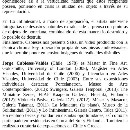
oponiéndose así a la verticalidad natural que estos recipientes
poseen, poniendo en crisis la utilidad del objeto a través de su
representación.
En Lo Infinitesimal, a modo de apropiación, el artista interviene
fotografías de desastres naturales extraídas de la prensa con pinturas
de objetos de porcelana, combinando de esta manera lo destruido y
lo posible de destruir.
Finalmente, Cabieses nos presenta Salsa, un video producido con la
técnica chroma key -operación propia de sus piezas audiovisuales-
que le permite poner en tensión imágenes de realidades disímiles.
Jorge Cabieses-Valdés
(Chile, 1978) es Master in Fine Art,
Goldsmiths, University of London (2008), Magíster en Artes
Visuales, Universidad de Chile (2006) y Licenciado en Artes
Visuales, Universidad de Chile (2003). Entre sus exposiciones
individuales destacan: Porcelanatron, Museo de Arte
Contemporáneo, (2013); Swingers, Galería Temporal, (2013); The
Miniature Series, HIAP Kaapelin Galleria, Helsinki, Finlandia
(2012); Violencia Pasiva, Galería D21, (2012); Música y Masacre,
Galería Tajamar, (2011); La Miniatura (la plaga), Museo de la
Solidaridad, (2011) y Lo Infinitesimal, Galería Centro, Talca (2011).
Ha recibido becas y Fondart en distintas oportunidades, así como ha
participado en residencias en Corea del Sur y Finlandia. También ha
realizado curatoria de exposiciones en Chile y Grecia.