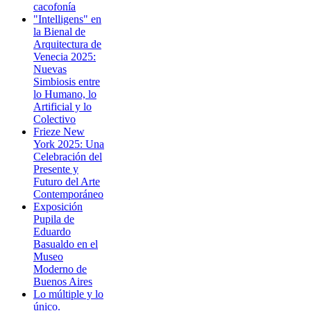
cacofonía
"Intelligens" en
la Bienal de
Arquitectura de
Venecia 2025:
Nuevas
Simbiosis entre
lo Humano, lo
Artificial y lo
Colectivo
Frieze New
York 2025: Una
Celebración del
Presente y
Futuro del Arte
Contemporáneo
Exposición
Pupila de
Eduardo
Basualdo en el
Museo
Moderno de
Buenos Aires
Lo múltiple y lo
único.