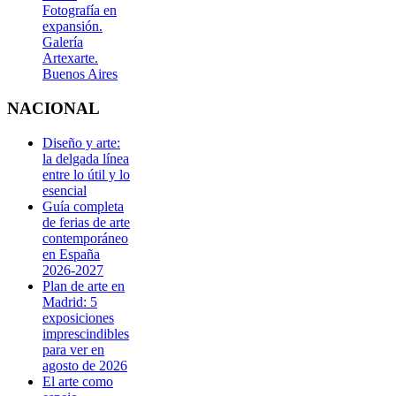
Fotografía en
expansión.
Galería
Artexarte.
Buenos Aires
NACIONAL
Diseño y arte:
la delgada línea
entre lo útil y lo
esencial
Guía completa
de ferias de arte
contemporáneo
en España
2026-2027
Plan de arte en
Madrid: 5
exposiciones
imprescindibles
para ver en
agosto de 2026
El arte como